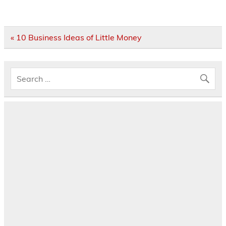
Post
« 10 Business Ideas of Little Money
navigation