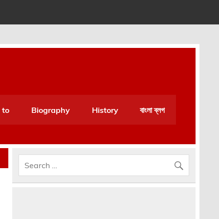
an be very helpful for daily life.
 to
Biography
History
বাংলা ব্লগ