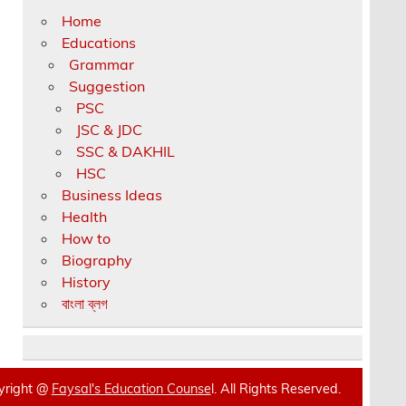
Home
Educations
Grammar
Suggestion
PSC
JSC & JDC
SSC & DAKHIL
HSC
Business Ideas
Health
How to
Biography
History
বাংলা ব্লগ
yright @
Faysal's Education Counse
l. All Rights Reserved.