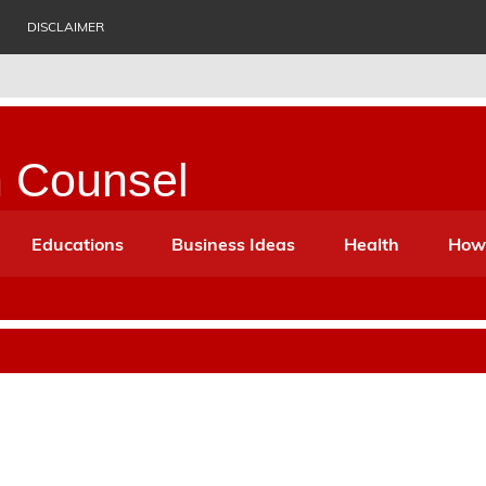
DISCLAIMER
n Counsel
ess Ideas, Biography, History, Health, Suggestion etc. Which c
Educations
Business Ideas
Health
How