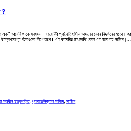
ত ?
ইয়া মোটা একটি ডায়েরি থাকে সবসময়। ডায়েরিটা প্রাগৈতিহাসিক আমলের কোন নিদর্শনের মতো।
না উল্লেখযোগ্য ঘটনাগুলো লিখে রাখে। এই ডায়েরির মাঝামাঝি কোন এক জায়গায় সাজিদ […
ম স্বাধীন ইচ্ছাশক্তি
,
প্যারাডক্সিক্যাল সাজিদ
,
সাজিদ