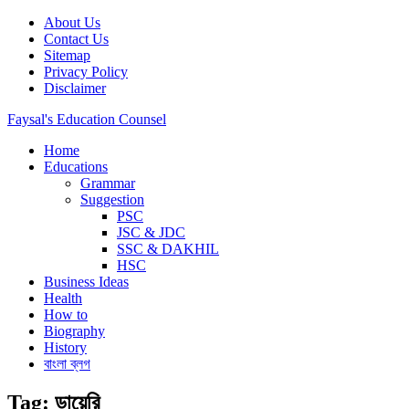
Skip
About Us
to
Contact Us
content
Sitemap
Privacy Policy
Disclaimer
Faysal's Education Counsel
Home
An online learning or Educational platform, Business Ideas, Biography,
Educations
Grammar
Suggestion
PSC
JSC & JDC
SSC & DAKHIL
HSC
Business Ideas
Health
How to
Biography
History
বাংলা ব্লগ
Tag:
ডায়েরি