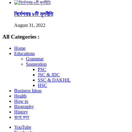
নির্দেশনার ৮টি মূলনীতি
August 31, 2022
All Categories :
Home
Educations
Grammar
Suggestion
PSC
JSC & JDC
SSC & DAKHIL
HSC
Business Ideas
Health
How to
Biography
History
বাংলা ব্লগ
YouTube