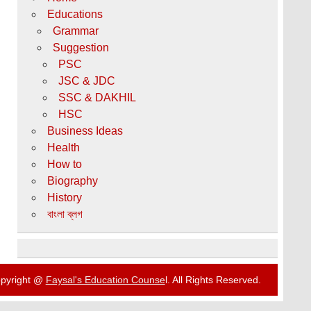
Educations
Grammar
Suggestion
PSC
JSC & JDC
SSC & DAKHIL
HSC
Business Ideas
Health
How to
Biography
History
বাংলা ব্লগ
pyright @
Faysal's Education Counse
l. All Rights Reserved.