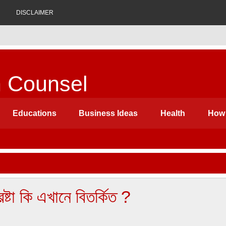
DISCLAIMER
n Counsel
 Ideas, Biography, History, Health, Suggestion etc. Which can be
Educations
Business Ideas
Health
How 
ষ্টা কি এখানে বিতর্কিত ?