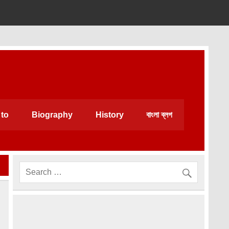
 very helpful for daily life.
to
Biography
History
বাংলা ব্লগ