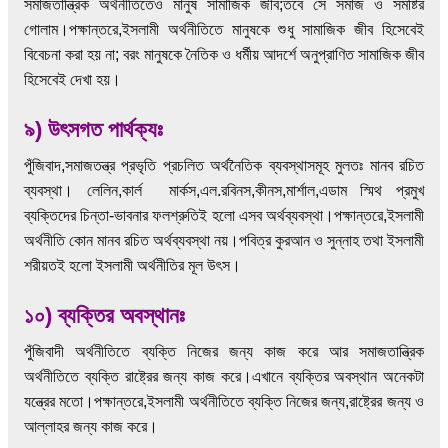
সমাজতান্ত্রিক অর্থনীতিতেও মানুষ সামাজিক জীব;তবে সে সমাজ ও সমষ্টির
গোলাম।পক্ষান্তরে,ইসলামী অর্থনীতিতে মানুষকে শুধু সামাজিক জীব হিসেবেই
বিবেচনা করা হয় না; বরং মানুষকে নৈতিক ও ধর্মীয় আদর্শে অনুপ্রাণিত সামাজিক জীব
হিসেবেই দেখা হয়।
৯) উৎসগত পার্থক্যঃ
পুঁজিবাদ,সমাজতন্ত্র প্রভৃতি প্রচলিত অর্থনৈতিক ব্যবস্থাসমূহ মুলতঃ মানব রচিত
ব্যবস্থা। লেলিন,কার্ল মার্কস,এল.রবিনস,কীনস,মার্শাল,এডাম স্মিথ প্রমুখ
ব্যক্তিদের চিন্তা-ভাবনার ফলশ্রুতিই হলো এসব অর্থব্যবস্থা।পক্ষান্তরে,ইসলামী
অর্থনীতি কোন মানব রচিত অর্থব্যবস্থা নয়।পবিত্র কুরআন ও সুন্নাহ তথা ইসলামী
শরীয়তই হলো ইসলামী অর্থনীতির মূল উৎস।
১০) ব্যক্তির অবস্থানঃ
পুঁজিবাদী অর্থনীতিতে ব্যক্তি নিজের জন্য কাজ করে আর সমাজতান্ত্রিক
অর্থনীতিতে ব্যক্তি রাষ্ট্রের জন্য কাজ করে।এখানে ব্যক্তির অবস্থান অনেকটা
যন্ত্রের মতো।পক্ষান্তরে,ইসলামী অর্থনীতিতে ব্যক্তি নিজের জন্য,রাষ্ট্রের জন্য ও
আল্লাহর জন্য কাজ করে।