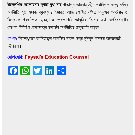
উল্লেখিত আলোচনার দ্বারা বুঝা যায়
,পাশ্চাত্য ভারসাম্যহীন প্রান্তিক বস্তু-সর্বস্ব
অর্থনীতি সৃষ্ট সমাজ ব্যবস্থার ইমারত আজ শোষিত,বঞ্চিত মানুষের আর্তনাদ ও
বিদ্রোহে প্রকম্পিত হচ্ছে।এ প্রেক্ষাপটে আধুনিক বিশ্বে নয়া অর্থব্যবস্থার
সোপান বিনির্মাণ কেবলমাত্র ইসলামী অর্থনীতির মাধ্যমেই সম্ভব।
লেখকঃ
শিক্ষক,আল জামিয়াতুল আহলিয়া দারুল উলূম মুঈনুল ইসলাম হাটহাজারী,
চট্টগ্রাম।
যোগাযোগ:
Faysal’s Education Counsel
F
W
T
Li
S
a
h
wi
n
h
c
at
tt
k
ar
e
s
er
e
e
b
A
dI
o
p
n
o
p