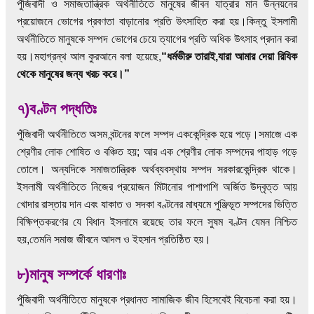
পুঁজিবাদী ও সমাজতান্ত্রিক অর্থনীতিতে মানুষের জীবন যাত্রার মান উন্নয়নের
প্রয়োজনে ভোগের প্রবণতা বাড়ানোর প্রতি উৎসাহিত করা হয়।কিন্তু ইসলামী
অর্থনীতিতে মানুষকে সম্পদ ভোগের চেয়ে ত্যাগের প্রতি অধিক উৎসাহ প্রদান করা
হয়।মহাগ্রন্থ আল কুরআনে বলা হয়েছে,
“ধর্মভীরু তারাই,যারা আমার দেয়া রিযিক
থেকে মানুষের জন্য খরচ করে।”
৭)বণ্টন পদ্ধতিঃ
পুঁজিবাদী অর্থনীতিতে অসম বন্টনের ফলে সম্পদ এককেন্দ্রিক হয়ে পড়ে।সমাজে এক
শ্রেণীর লোক শোষিত ও বঞ্চিত হয়; আর এক শ্রেণীর লোক সম্পদের পাহাড় গড়ে
তোলে। অন্যদিকে সমাজতান্ত্রিক অর্থব্যবস্থায় সম্পদ সরকারকেন্দ্রিক থাকে।
ইসলামী অর্থনীতিতে নিজের প্রয়োজন মিটানোর পাশাপাশি অর্জিত উদ্বৃত্ত আয়
খোদার রাস্তায় দান এবং যাকাত ও সদকা বণ্টনের মাধ্যমে পুঞ্জিভূত সম্পদের ভিত্তি
বিক্ষিপ্তকরণের যে বিধান ইসলামে রয়েছে তার ফলে সুষম বণ্টন যেমন নিশ্চিত
হয়,তেমনি সমাজ জীবনে আদল ও ইহসান প্রতিষ্ঠিত হয়।
৮)মানুষ সম্পর্কে ধারণাঃ
পুঁজিবাদী অর্থনীতিতে মানুষকে প্রধানত সামাজিক জীব হিসেবেই বিবেচনা করা হয়।