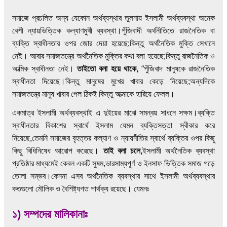
সমাজে প্রচলিত অন্য যেকোন অর্থব্যস্থার তুলনায় ইসলামী অর্থব্যবস্থা অনেক
বেশী ন্যায়ভিত্তিক কল্যাণমুখী ব্যবস্থা।পুঁজিবাদী অর্থনীতিতে রাজনৈতিক বা
ব্যক্তি স্বাধীনতার ওপর জোর দেয়া হয়েছে;কিন্তু অর্থনৈতিক মুক্তি সেখানে
নেই। আবার সমাজতন্ত্রে অর্থনৈতিক মুক্তির কথা বলা হয়েছে;কিন্তু রাজনৈতিক ও
আত্মিক স্বাধীনতা নেই।
তাইতো বলা হয়ে থাকে,
“পুঁজিবাদ মানুষকে রাজনৈতিক
স্বাধীনতা দিয়েছে।কিন্তু মানুষের মুখের খাবার কেড়ে নিয়েছে;অন্যদিকে
সমাজতন্ত্রে মানুষ খাবার পেল ঠিকই কিন্তু আত্মাকে হারিয়ে ফেলল।
একমাত্র ইসলামী অর্থব্যবস্থাই এ দুইয়ের মাঝে সমন্বয় সাধনে সক্ষম।ব্যক্তি
স্বাধীনতার বিকাশের স্বার্থে ইসলাম যেমন ব্যক্তিসত্তা স্বীকার করে
নিয়েছে,তেমনি সমাজের বৃহত্তর কল্যাণ ও ন্যায়নীতির স্বার্থে ব্যক্তির ওপর কিছু
কিছু বিধিনিষেধ আরোপ করেছে।
তাই বলা চলে,
ইসলামী অর্থনৈতিক ব্যবস্থা
প্রতিষ্ঠার মাধ্যমেই কেবল একটি সুষম,ভারসাম্যপূর্ণ ও ইনসাফ ভিত্তিক সমাজ গড়ে
তোলা সম্ভব।কেননা এসব অর্থনৈতিক ব্যবস্থার সাথে ইসলামী অর্থব্যবস্থার
কতগুলো মৌলিক ও বৈশিষ্ট্যগত পার্থক্য রয়েছে। যেমনঃ
১) সম্পদের মালিকানাঃ