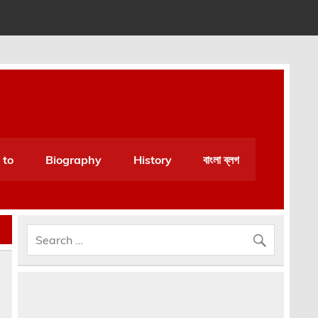
an be very helpful for daily life.
 to
Biography
History
বাংলা ব্লগ