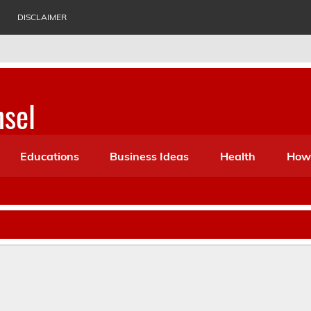
DISCLAIMER
nsel
ess Ideas, Biography, History, Health, Suggestion etc. Which c
Educations
Business Ideas
Health
How