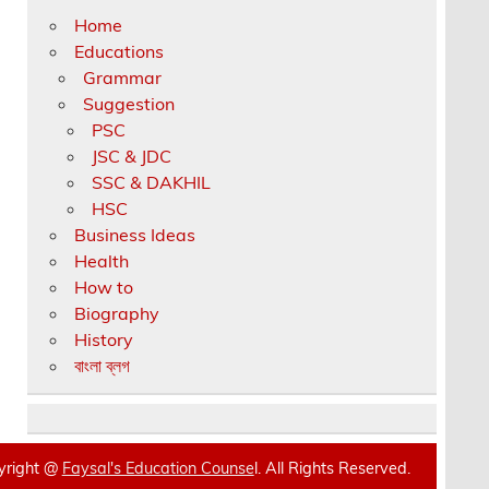
Home
Educations
Grammar
Suggestion
PSC
JSC & JDC
SSC & DAKHIL
HSC
Business Ideas
Health
How to
Biography
History
বাংলা ব্লগ
yright @
Faysal's Education Counse
l. All Rights Reserved.