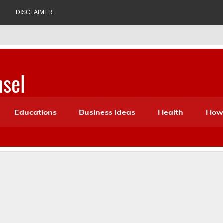
DISCLAIMER
nsel
 Ideas, Biography, History, Health, Suggestion etc. Which can be
Educations
Business Ideas
Health
How