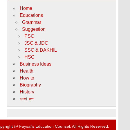
Home
Educations
Grammar
Suggestion
PSC
JSC & JDC
SSC & DAKHIL
HSC
Business Ideas
Health
How to
Biography
History
বাংলা ব্লগ
pyright @
Faysal's Education Counse
l. All Rights Reserved.