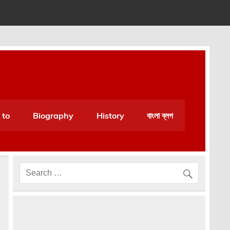
 very helpful for daily life.
 to
Biography
History
বাংলা ব্লগ