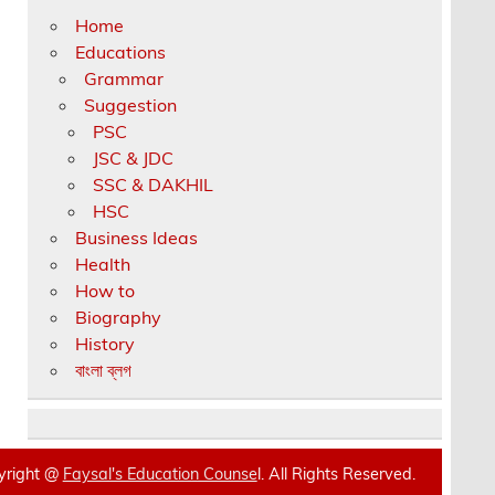
Home
Educations
Grammar
Suggestion
PSC
JSC & JDC
SSC & DAKHIL
HSC
Business Ideas
Health
How to
Biography
History
বাংলা ব্লগ
yright @
Faysal's Education Counse
l. All Rights Reserved.