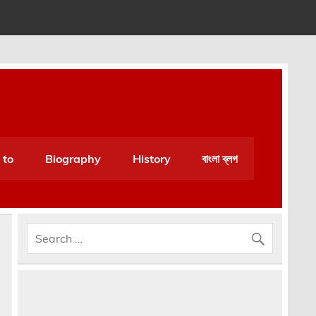
an be very helpful for daily life.
 to
Biography
History
বাংলা ব্লগ