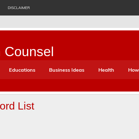
DISCLAIMER
n Counsel
ess Ideas, Biography, History, Health, Suggestion etc. Which c
Educations
Business Ideas
Health
How
rd List